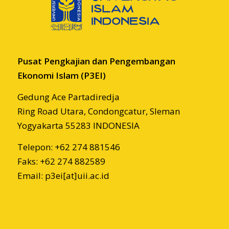
Pusat Pengkajian dan Pengembangan
Ekonomi Islam (P3EI)
Gedung Ace Partadiredja
Ring Road Utara, Condongcatur, Sleman
Yogyakarta 55283 INDONESIA
Telepon: +62 274 881546
Faks: +62 274 882589
Email: p3ei[at]uii.ac.id